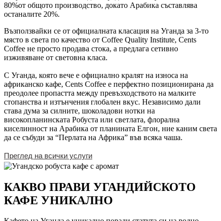
80%от общото производство, докато Арабика съставлява
останалите 20%.
Възползвайки се от официалната класация на Уганда за 3-то
място в света по качество от Coffee Quality Institute, Cents
Coffee не просто продава стока, а предлага сетивно
изживяване от световна класа.
С Уганда, която вече е официално кралят на износа на
африканско кафе, Cents Coffee е перфектно позиционирана да
преодолее пропастта между превъзходството на малките
стопанства и изтънчения глобален вкус. Независимо дали
става дума за силните, шоколадови нотки на
високопланинската Робуста или светлата, флорална
киселинност на Арабика от планината Елгон, ние каним света
да се събуди за “Перлата на Африка” във всяка чаша.
Преглед на всички услуги
КАКВО ПРАВИ УГАНДИЙСКОТО
КАФЕ УНИКАЛНО
Кафето на Уганда е уникално поради статута си на родно