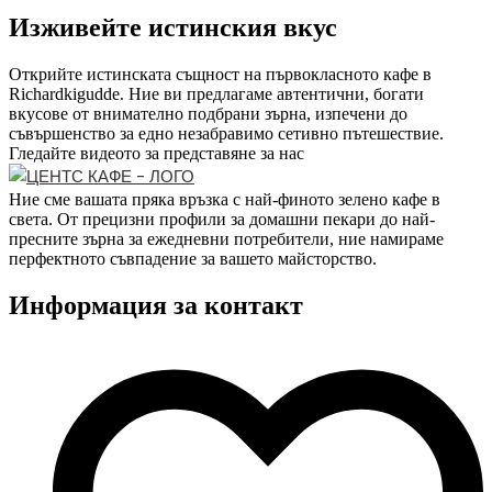
Изживейте истинския вкус
Открийте истинската същност на първокласното кафе в
Richardkigudde. Ние ви предлагаме автентични, богати
вкусове от внимателно подбрани зърна, изпечени до
съвършенство за едно незабравимо сетивно пътешествие.
Гледайте видеото за представяне за нас
Ние сме вашата пряка връзка с най-финото зелено кафе в
света. От прецизни профили за домашни пекари до най-
пресните зърна за ежедневни потребители, ние намираме
перфектното съвпадение за вашето майсторство.
Информация за контакт