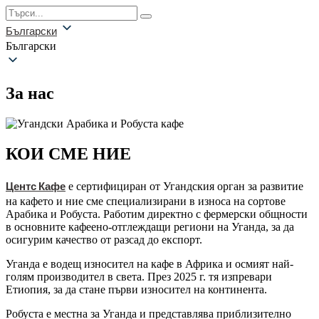
Български
Български
За нас
КОИ СМЕ НИЕ
Центс Кафе
е сертифициран от Угандския орган за развитие
на кафето и ние сме специализирани в износа на сортове
Арабика и Робуста. Работим директно с фермерски общности
в основните кафеено-отглеждащи региони на Уганда, за да
осигурим качество от разсад до експорт.
Уганда е водещ износител на кафе в Африка и осмият най-
голям производител в света. През 2025 г. тя изпревари
Етиопия, за да стане първи износител на континента.
Робуста е местна за Уганда и представлява приблизително