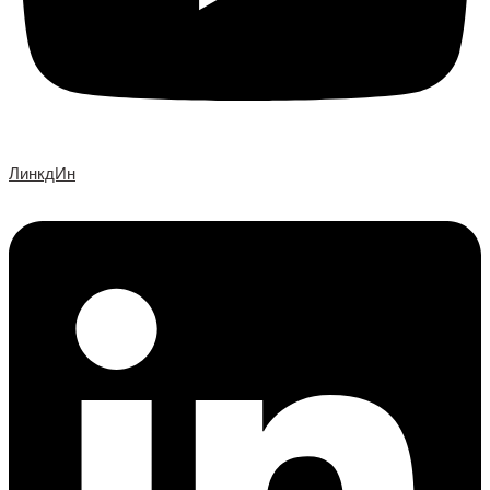
ЛинкдИн