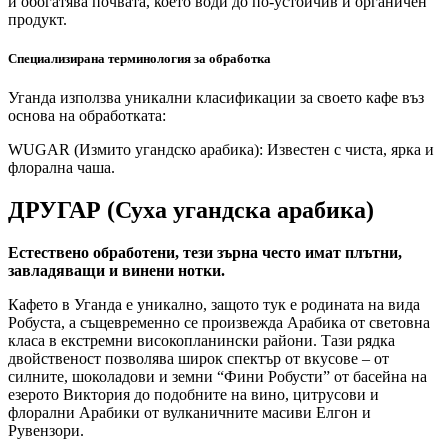
и обогатява почвата, което води до по-устойчив и органичен
продукт.
Специализирана терминология за обработка
Уганда използва уникални класификации за своето кафе въз
основа на обработката:
WUGAR (Измито угандско арабика): Известен с чиста, ярка и
флорална чаша.
ДРУГАР (Суха угандска арабика)
Естествено обработени, тези зърна често имат плътни,
завладяващи и винени нотки.
Кафето в Уганда е уникално, защото тук е родината на вида
Робуста, а същевременно се произвежда Арабика от световна
класа в екстремни високопланински райони. Тази рядка
двойственост позволява широк спектър от вкусове – от
силните, шоколадови и земни “Фини Робусти” от басейна на
езерото Виктория до подобните на вино, цитрусови и
флорални Арабики от вулканичните масиви Елгон и
Рувензори.