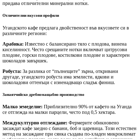
придава отличителни минерални нотки.
Отличителни вкусови профили
Угандското кафе предлага двойственост във вкусовете си в
различните региони:
Арабика:
Известно с балансирано тяло с плодова, винена
киселинност. Често срещаните нотки включват цитрусови
плодове, горски плодове, костилкови плодове и характерен
шоколадов завършек.
Робуста:
За разлика от “пълнещите” зърна, откривани
другаде, угандското робуста има землисти, ядкови и
шоколадови оттенъци с изненадващо сладък финиш.
Занаятчийско дребномащабно производство
Малко земеделие:
Приблизително 90% от кафето на Уганда
се отглежда на малки парцели, често под 0,5 хектара.
Междукултурно отглеждане:
Фермерите обикновено
засаждат кафе заедно с банани, боб и царевица. Този естествен
метод на засаждане при сянка създава по-хладен микроклимат