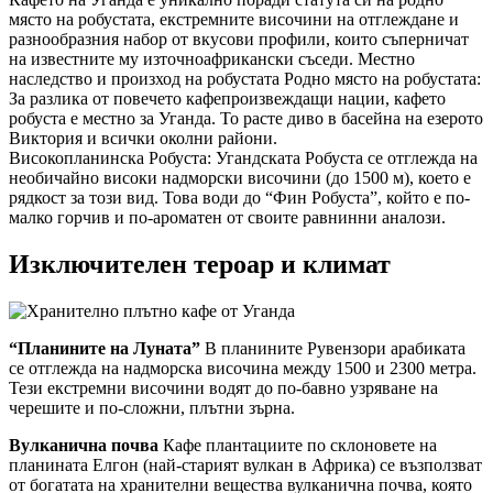
място на робустата, екстремните височини на отглеждане и
разнообразния набор от вкусови профили, които съперничат
на известните му източноафрикански съседи. Местно
наследство и произход на робустата Родно място на робустата:
За разлика от повечето кафепроизвеждащи нации, кафето
робуста е местно за Уганда. То расте диво в басейна на езерото
Виктория и всички околни райони.
Високопланинска Робуста: Угандската Робуста се отглежда на
необичайно високи надморски височини (до 1500 м), което е
рядкост за този вид. Това води до “Фин Робуста”, който е по-
малко горчив и по-ароматен от своите равнинни аналози.
Изключителен тероар и климат
“Планините на Луната”
В планините Рувензори арабиката
се отглежда на надморска височина между 1500 и 2300 метра.
Тези екстремни височини водят до по-бавно узряване на
черешите и по-сложни, плътни зърна.
Вулканична почва
Кафе плантациите по склоновете на
планината Елгон (най-старият вулкан в Африка) се възползват
от богатата на хранителни вещества вулканична почва, която