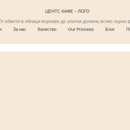
т обвити в облаци върхове до златни долини, всяко зърно р
и
За нас
Качество
Our Process
Блог
П