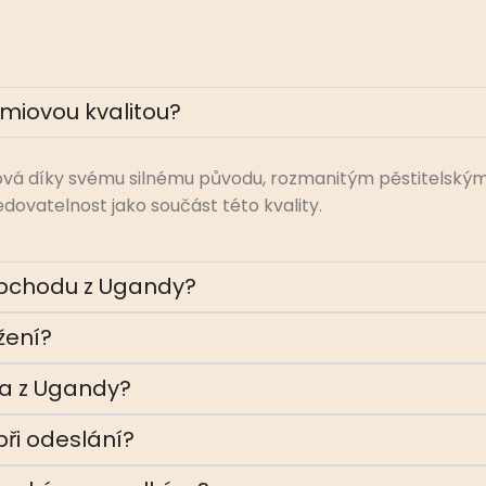
miovou kvalitou?
ová díky svému silnému původu, rozmanitým pěstitelsk
dovatelnost jako součást této kvality.
 obchodu z Ugandy?
žení?
ta z Ugandy?
při odeslání?