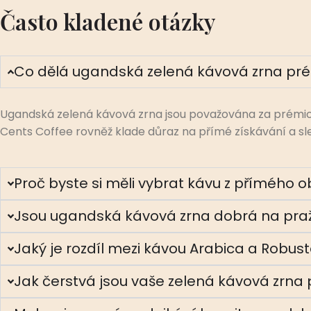
Často kladené otázky
Co dělá ugandská zelená kávová zrna pré
Ugandská zelená kávová zrna jsou považována za prémi
Cents Coffee rovněž klade důraz na přímé získávání a sle
Proč byste si měli vybrat kávu z přímého
Jsou ugandská kávová zrna dobrá na pra
Jaký je rozdíl mezi kávou Arabica a Robus
Jak čerstvá jsou vaše zelená kávová zrna 