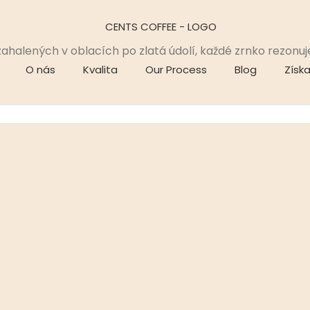
zahalených v oblacích po zlatá údolí, každé zrnko rezonuj
O nás
Kvalita
Our Process
Blog
Získ