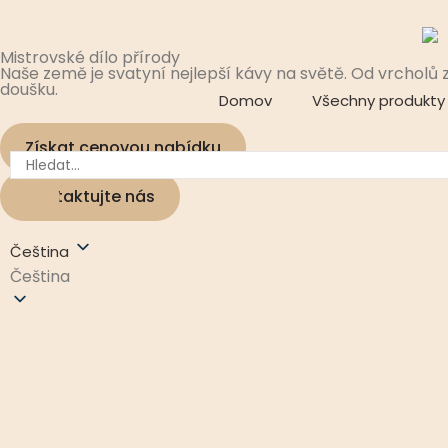
Mistrovské dílo přírody
Naše země je svatyní nejlepší kávy na světě. Od vrcholů 
doušku.
Domov
Všechny produkty
Získat cenovou nabídku
Kontaktujte nás
Čeština
Čeština