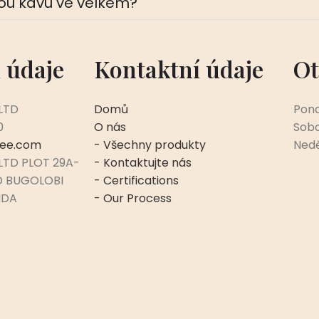
kou kávu ve velkém?
 údaje
Kontaktní údaje
Ot
LTD
Domů
Pond
0
O nás
Sobo
fee.com
- Všechny produkty
Nedě
LTD PLOT 29A-
- Kontaktujte nás
D BUGOLOBI
- Certifications
NDA
- Our Process