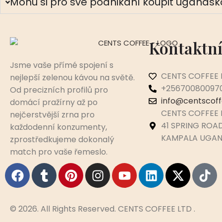
Mohu si pro své podnikání koupit ugands
Kontaktní
Jsme vaše přímé spojení s
CENTS COFFEE 
nejlepší zelenou kávou na světě.
+25670080097
Od precizních profilů pro
info@centscof
domácí pražírny až po
CENTS COFFEE 
nejčerstvější zrna pro
41 SPRING ROA
každodenní konzumenty,
KAMPALA UGA
zprostředkujeme dokonalý
match pro vaše řemeslo.
© 2026. All Rights Reserved. CENTS COFFEE LTD .