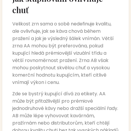
chuť
Velikost zrn sama o sobě nedefinuje kvalitu,
ale ovlivňuje, jak se káva chová během
pražení a jak je výsledný šálek vnímán. Větší
zrna AA mohou být preferována, pokud
kupující hledá prémiovější vizuální třídu a
větší rovnoměrnost pražení. Zrna AB však
mohou poskytnout skvělou chuť a vysokou
komerční hodnotu kupujícím, kteří citlivě
vnímají výkon i cenu.
Zde se bystrý kupující dívá za etikety. AA
může být přitažlivější pro prémiové
jednodruhové kávy nebo dražší speciální řady.
AB může lépe vyhovovat kavárnám,
pražírnám nebo distributorům, kteří chtějí
dobrou kvalitu chuti bez tak vysokých nákladů