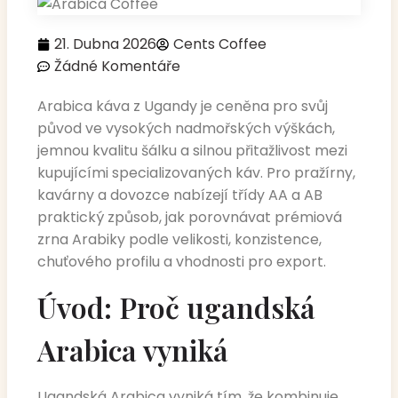
21. Dubna 2026
Cents Coffee
Žádné Komentáře
Arabica káva z Ugandy je ceněna pro svůj
původ ve vysokých nadmořských výškách,
jemnou kvalitu šálku a silnou přitažlivost mezi
kupujícími specializovaných káv. Pro pražírny,
kavárny a dovozce nabízejí třídy AA a AB
praktický způsob, jak porovnávat prémiová
zrna Arabiky podle velikosti, konzistence,
chuťového profilu a vhodnosti pro export.
Úvod: Proč ugandská
Arabica vyniká
Ugandská Arabica vyniká tím, že kombinuje