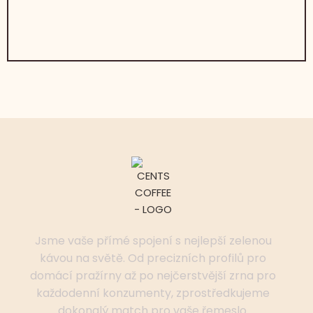
Jsme vaše přímé spojení s nejlepší zelenou
kávou na světě. Od precizních profilů pro
domácí pražírny až po nejčerstvější zrna pro
každodenní konzumenty, zprostředkujeme
dokonalý match pro vaše řemeslo.