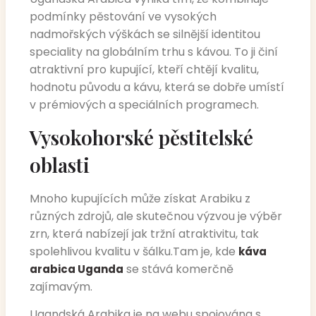
podmínky pěstování ve vysokých
nadmořských výškách se silnější identitou
speciality na globálním trhu s kávou. To ji činí
atraktivní pro kupující, kteří chtějí kvalitu,
hodnotu původu a kávu, která se dobře umístí
v prémiových a speciálních programech.
Vysokohorské pěstitelské
oblasti
Mnoho kupujících může získat Arabiku z
různých zdrojů, ale skutečnou výzvou je výběr
zrn, která nabízejí jak tržní atraktivitu, tak
spolehlivou kvalitu v šálku.
Tam je, kde
káva
se stává komerčně
arabica Uganda
zajímavým.
Ugandská Arabika je na webu spojována s