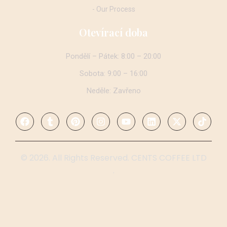
- Our Process
Otevírací doba
Pondělí – Pátek: 8:00 – 20:00
Sobota: 9:00 – 16:00
Neděle: Zavřeno
© 2026. All Rights Reserved. CENTS COFFEE LTD
.