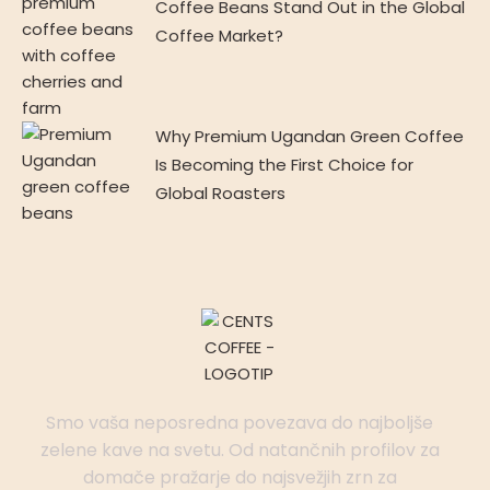
Coffee Beans Stand Out in the Global
Coffee Market?
Why Premium Ugandan Green Coffee
Is Becoming the First Choice for
Global Roasters
Smo vaša neposredna povezava do najboljše
zelene kave na svetu. Od natančnih profilov za
domače pražarje do najsvežjih zrn za