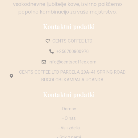
vsakodnevne ljubitelje kave, izvirno poiščemo
popolno kombinacijo za vaše mojstrstvo.
Kontaktni podatki
CENTS COFFEE LTD
+256700800970
info@centscoffee.com
CENTS COFFEE LTD PARCELA 29A-41 SPRING ROAD
BUGOLOBI KAMPALA UGANDA
Kontaktni podatki
Domov
- O nas
- Vsi izdelki
- Stik z nami