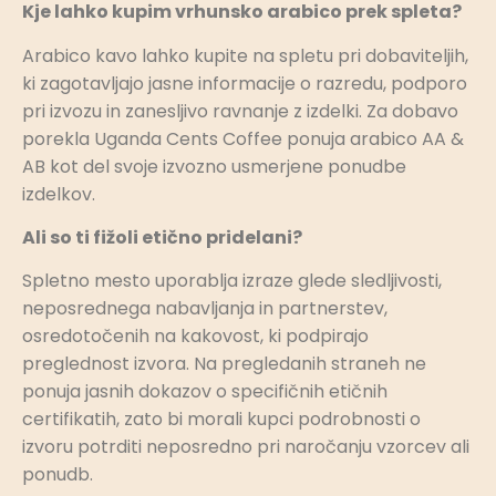
Kje lahko kupim vrhunsko arabico prek spleta?
Arabico kavo lahko kupite na spletu pri dobaviteljih,
ki zagotavljajo jasne informacije o razredu, podporo
pri izvozu in zanesljivo ravnanje z izdelki. Za dobavo
porekla Uganda Cents Coffee ponuja arabico AA &
AB kot del svoje izvozno usmerjene ponudbe
izdelkov.
Ali so ti fižoli etično pridelani?
Spletno mesto uporablja izraze glede sledljivosti,
neposrednega nabavljanja in partnerstev,
osredotočenih na kakovost, ki podpirajo
preglednost izvora. Na pregledanih straneh ne
ponuja jasnih dokazov o specifičnih etičnih
certifikatih, zato bi morali kupci podrobnosti o
izvoru potrditi neposredno pri naročanju vzorcev ali
ponudb.