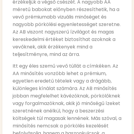
érzékeljük a végső csészét. A nagyobb AA
méretű babokat előnyben részesíthetik, ha a
vevő prémiumabb vizuális minőséget és
nagyobb pörkölési egyenletességet szeretne.
Az AB viszont nagyszerű ízvilágot és magas
kereskedelmi értéket biztosíthat azoknak a
vevőknek, akik érzékenyek mind a
teljesítményre, mind az árra.
Itt egy éles szemű vevő túllát a címkéken. Az
AA minősítés vonzóbb lehet a prémium,
egyetlen eredetű tételek vagy a drágább,
különleges kínálat számára. Az AB minősítés
jobban megfelelhet kávézóknak, pörkölőknek
vagy forgalmazóknak, akik jó minőségű ízeket
szeretnének anélkül, hogy a beszerzési
költségek túl magasak lennének. Más szóval, a
minősítés nemcsak a pörkölés kezelését
befolyásolja, hanem a haszonkulcsok, a