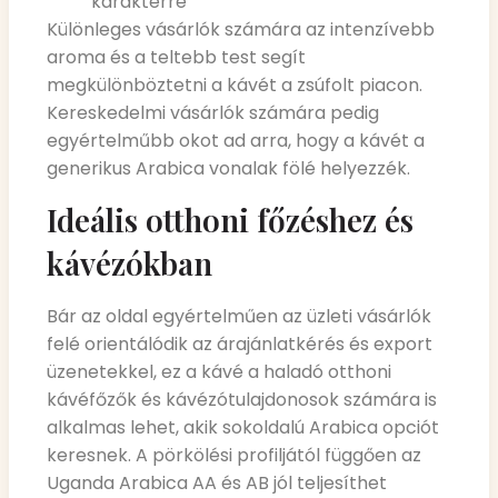
karakterre
Különleges vásárlók számára az intenzívebb
aroma és a teltebb test segít
megkülönböztetni a kávét a zsúfolt piacon.
Kereskedelmi vásárlók számára pedig
egyértelműbb okot ad arra, hogy a kávét a
generikus Arabica vonalak fölé helyezzék.
Ideális otthoni főzéshez és
kávézókban
Bár az oldal egyértelműen az üzleti vásárlók
felé orientálódik az árajánlatkérés és export
üzenetekkel, ez a kávé a haladó otthoni
kávéfőzők és kávézótulajdonosok számára is
alkalmas lehet, akik sokoldalú Arabica opciót
keresnek. A pörkölési profiljától függően az
Uganda Arabica AA és AB jól teljesíthet