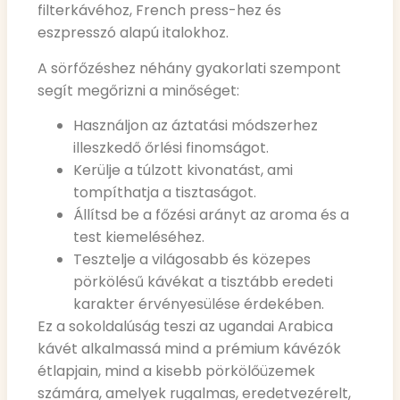
filterkávéhoz, French press-hez és
eszpresszó alapú italokhoz.
A sörfőzéshez néhány gyakorlati szempont
segít megőrizni a minőséget:
Használjon az áztatási módszerhez
illeszkedő őrlési finomságot.
Kerülje a túlzott kivonatást, ami
tompíthatja a tisztaságot.
Állítsd be a főzési arányt az aroma és a
test kiemeléséhez.
Tesztelje a világosabb és közepes
pörkölésű kávékat a tisztább eredeti
karakter érvényesülése érdekében.
Ez a sokoldalúság teszi az ugandai Arabica
kávét alkalmassá mind a prémium kávézók
étlapjain, mind a kisebb pörkölőüzemek
számára, amelyek rugalmas, eredetvezérelt,