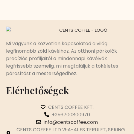
Mi vagyunk a közvetlen kapcsolatod a világ
legfinomabb zöld kávéihoz. Az otthoni pörkölők
precíziós profiljaitól a mindennapi kávéivók
legfrissebb szemeiig, mi megtaláljuk a tökéletes
párosítást a mesterségedhez.
Elérhetőségek
CENTS COFFEE KFT.
+256700800970
info@centscoffee.com
CENTS COFFEE LTD 29A-41 ES TERÜLET, SPRING