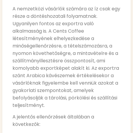
A nemzetközi vásárlók számára az íz csak egy
része a döntéshozatali folyamatnak.
Ugyanilyen fontos az exportra való
alkalmasság is. A Cents Coffee
létesítményének elhelyezkedése a
minőségellenőrzésre, a tételszámozásra, a
nyomon követhetőségre, a mintavételre és a
szállítmányillesztésre összpontosít, ami
komolyabb exportképet alakít ki. Az exportra
szánt Arabica kávészemek értékelésekor a
vásárlóknak figyelembe kell venniük azokat a
gyakorlati szempontokat, amelyek
befolyásolják a tárolási, pörkölési és szállítási
teljesítményt.
A jelentős ellenőrzések általában a
következők: