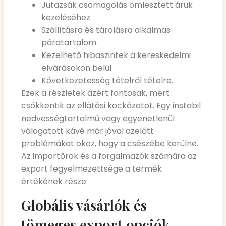
Jutazsák csomagolás ömlesztett áruk
kezeléséhez.
Szállításra és tárolásra alkalmas
páratartalom.
Kezelhető hibaszintek a kereskedelmi
elvárásokon belül.
Következetesség tételről tételre.
Ezek a részletek azért fontosak, mert
csökkentik az ellátási kockázatot. Egy instabil
nedvességtartalmú vagy egyenetlenül
válogatott kávé már jóval azelőtt
problémákat okoz, hogy a csészébe kerülne.
Az importőrök és a forgalmazók számára az
export fegyelmezettsége a termék
értékének része.
Globális vásárlók és
tömeges export opciók