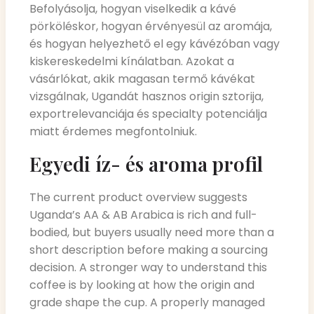
Befolyásolja, hogyan viselkedik a kávé
pörköléskor, hogyan érvényesül az aromája,
és hogyan helyezhető el egy kávézóban vagy
kiskereskedelmi kínálatban. Azokat a
vásárlókat, akik magasan termő kávékat
vizsgálnak, Ugandát hasznos origin sztorija,
exportrelevanciája és specialty potenciálja
miatt érdemes megfontolniuk.
Egyedi íz- és aroma profil
The current product overview suggests
Uganda’s AA & AB Arabica is rich and full-
bodied, but buyers usually need more than a
short description before making a sourcing
decision. A stronger way to understand this
coffee is by looking at how the origin and
grade shape the cup. A properly managed