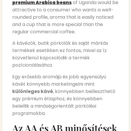
of Uganda would be
premium Arabica beans
attractive to a consumer who wants a well-
rounded profile, aroma that is easily noticed
and a cup that is more special than the
regular commercial coffee.
A kávézók, butik pörkölők és saját márkás
termékek esetében ez fontos, mivel az íz
közvetlenül kapcsolódik a termék
pozícionálásához.
Egy erősebb aromájú és jobb egyensúlyú
kávét könnyebb marketingelni mint
különleges kávé
, könnyebben beilleszthető
egy prémium étlaphoz, és könnyebben
beleillik a minőségorientált pörkölési
programokba.
Az AA és AB minősítések