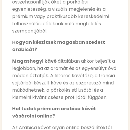
összehasonlítják őket a pörkölési
egyenletesség, a vizuális megjelenés és a
prémium vagy praktikusabb kereskedelmi
felhasználási céloknak való megfelelés
szempontjából.
Hogyan készítsek magasban szedett
arabicát?
Magashegyi kávé
általában akkor teljesít a
legjobban, ha az aromát és az egyensúlyt óvó
módon áztatják. A filteres kávéfőző, a francia
sajtárból készült kávé és az eszpresszó mind
működhetnek, a pörkölés stílusától és a
kiemelni kívánt csésze profiljától függően.
Hol tudok prémium arabica kávét
vásárolni online?
Az Arabica kávét olyan online beszállítóktól