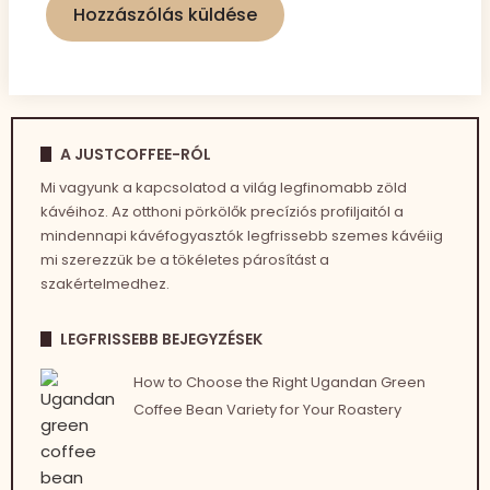
A JUSTCOFFEE-RÓL
Mi vagyunk a kapcsolatod a világ legfinomabb zöld
kávéihoz. Az otthoni pörkölők precíziós profiljaitól a
mindennapi kávéfogyasztók legfrissebb szemes kávéiig
mi szerezzük be a tökéletes párosítást a
szakértelmedhez.
LEGFRISSEBB BEJEGYZÉSEK
How to Choose the Right Ugandan Green
Coffee Bean Variety for Your Roastery