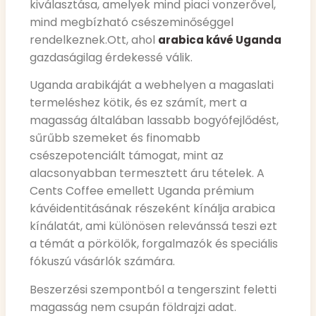
kiválasztása, amelyek mind piaci vonzerővel,
mind megbízható csészeminőséggel
rendelkeznek.
Ott, ahol
arabica kávé Uganda
gazdaságilag érdekessé válik.
Uganda arabikáját a webhelyen a magaslati
termeléshez kötik, és ez számít, mert a
magasság általában lassabb bogyófejlődést,
sűrűbb szemeket és finomabb
csészepotenciált támogat, mint az
alacsonyabban termesztett áru tételek. A
Cents Coffee emellett Uganda prémium
kávéidentitásának részeként kínálja arabica
kínálatát, ami különösen relevánssá teszi ezt
a témát a pörkölők, forgalmazók és speciális
fókuszú vásárlók számára.
Beszerzési szempontból a tengerszint feletti
magasság nem csupán földrajzi adat.