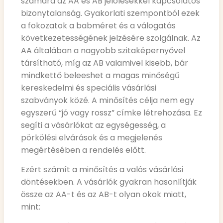
számára az AA és AB jelölésekkel kapcsolatos
bizonytalanság. Gyakorlati szempontból ezek
a fokozatok a babméret és a válogatás
következetességének jelzésére szolgálnak. Az
AA általában a nagyobb szitaképernyővel
társítható, míg az AB valamivel kisebb, bár
mindkettő beleeshet a magas minőségű
kereskedelmi és speciális vásárlási
szabványok közé. A minősítés célja nem egy
egyszerű “jó vagy rossz” címke létrehozása. Ez
segíti a vásárlókat az egységesség, a
pörkölési elvárások és a megjelenés
megértésében a rendelés előtt.
Ezért számít a minősítés a valós vásárlási
döntésekben. A vásárlók gyakran hasonlítják
össze az AA-t és az AB-t olyan okok miatt,
mint: