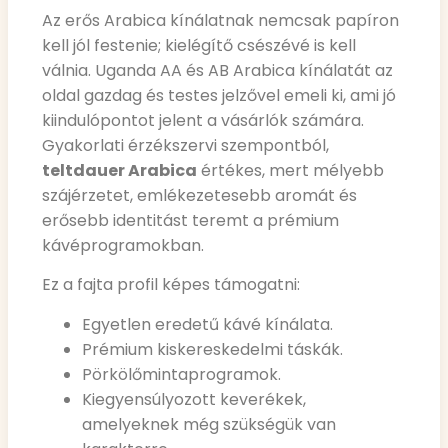
Az erős Arabica kínálatnak nemcsak papíron
kell jól festenie; kielégítő csészévé is kell
válnia. Uganda AA és AB Arabica kínálatát az
oldal gazdag és testes jelzővel emeli ki, ami jó
kiindulópontot jelent a vásárlók számára.
Gyakorlati érzékszervi szempontból,
teltdauer Arabica
értékes, mert mélyebb
szájérzetet, emlékezetesebb aromát és
erősebb identitást teremt a prémium
kávéprogramokban.
Ez a fajta profil képes támogatni:
Egyetlen eredetű kávé kínálata.
Prémium kiskereskedelmi táskák.
Pörkölőmintaprogramok.
Kiegyensúlyozott keverékek,
amelyeknek még szükségük van