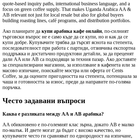
quote-based inquiry paths, international business language, and a
focus on green coffee supply. That makes Uganda Arabica AA &
AB relevant not just for local resale but also for global buyers
building roasting lines, café programs, and distribution portfolios.
Ако планирате да
купи арабика кафе онлайн
, по-силният
търговски въпрос не е само къде да се купи, но и как да се
купи добре. Купувачите трябва да търсят яснота на степента,
последователност при работа с партиди, отзивчива експортна
поддръжка и достатъчно продуктови детайли, за да преценят
дали AA или AB са подходящи за техния пазар. Ако доставяте
за специализирани магазини, за използване в кафенета или за
масово изпичане, поискайте мостра или оферта от Cents
Coffee, за да оцените пригодността на степента, потенциала за
чаша и готовността за износ, преди да направите по-голяма
поръчка.
Често задавани въпроси
Каква е разликата между АА и АВ арабика?
AA обикновено е по-големият клас зърна, докато AB е малко
по-малък. И двете могат да бъдат с високо качество, но
купувачите често ги сравняват по еднородност на изпичане,