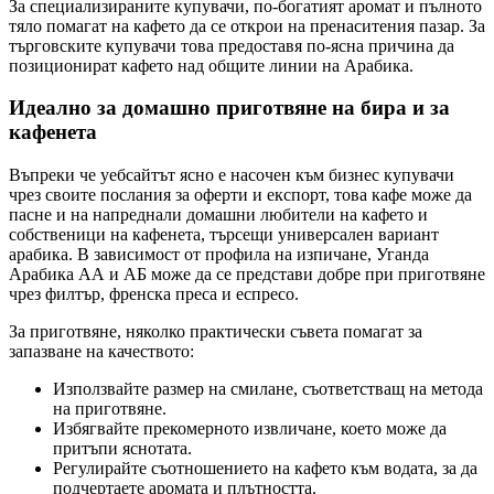
За специализираните купувачи, по-богатият аромат и пълното
тяло помагат на кафето да се открои на пренаситения пазар. За
търговските купувачи това предоставя по-ясна причина да
позиционират кафето над общите линии на Арабика.
Идеално за домашно приготвяне на бира и за
кафенета
Въпреки че уебсайтът ясно е насочен към бизнес купувачи
чрез своите послания за оферти и експорт, това кафе може да
пасне и на напреднали домашни любители на кафето и
собственици на кафенета, търсещи универсален вариант
арабика. В зависимост от профила на изпичане, Уганда
Арабика АА и АБ може да се представи добре при приготвяне
чрез филтър, френска преса и еспресо.
За приготвяне, няколко практически съвета помагат за
запазване на качеството:
Използвайте размер на смилане, съответстващ на метода
на приготвяне.
Избягвайте прекомерното извличане, което може да
притъпи яснотата.
Регулирайте съотношението на кафето към водата, за да
подчертаете аромата и плътността.