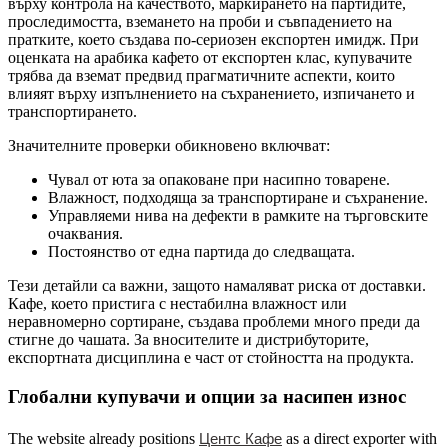
върху контрола на качеството, маркирането на партидите,
проследимостта, вземането на проби и съвпадението на
пратките, което създава по-сериозен експортен имидж. При
оценката на арабика кафето от експортен клас, купувачите
трябва да вземат предвид прагматичните аспекти, които
влияят върху изпълнението на съхранението, изпичането и
транспортирането.
Значителните проверки обикновено включват:
Чувал от юта за опаковане при насипно товарене.
Влажност, подходяща за транспортиране и съхранение.
Управляеми нива на дефекти в рамките на търговските
очаквания.
Постоянство от една партида до следващата.
Тези детайли са важни, защото намаляват риска от доставки.
Кафе, което пристига с нестабилна влажност или
неравномерно сортиране, създава проблеми много преди да
стигне до чашата. За вносителите и дистрибуторите,
експортната дисциплина е част от стойността на продукта.
Глобални купувачи и опции за насипен износ
Центс Кафе
The website already positions
as a direct exporter with