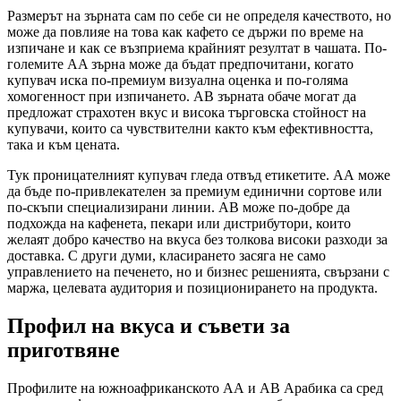
Размерът на зърната сам по себе си не определя качеството, но
може да повлияе на това как кафето се държи по време на
изпичане и как се възприема крайният резултат в чашата. По-
големите AA зърна може да бъдат предпочитани, когато
купувач иска по-премиум визуална оценка и по-голяма
хомогенност при изпичането. AB зърната обаче могат да
предложат страхотен вкус и висока търговска стойност на
купувачи, които са чувствителни както към ефективността,
така и към цената.
Тук проницателният купувач гледа отвъд етикетите. АА може
да бъде по-привлекателен за премиум единични сортове или
по-скъпи специализирани линии. АВ може по-добре да
подхожда на кафенета, пекари или дистрибутори, които
желаят добро качество на вкуса без толкова високи разходи за
доставка. С други думи, класирането засяга не само
управлението на печенето, но и бизнес решенията, свързани с
маржа, целевата аудитория и позиционирането на продукта.
Профил на вкуса и съвети за
приготвяне
Профилите на южноафриканското АА и АВ Арабика са сред