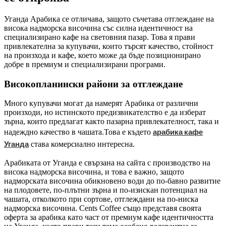
Уганда Арабика се отличава, защото съчетава отглеждане на
висока надморска височина със силна идентичност на
специализирано кафе на световния пазар. Това я прави
привлекателна за купувачи, които търсят качество, стойност
на произхода и кафе, което може да бъде позиционирано
добре в премиум и специализирани програми.
Високопланински райони за отглеждане
Много купувачи могат да намерят Арабика от различни
произходи, но истинското предизвикателство е да изберат
зърна, които предлагат както пазарна привлекателност, така и
арабика кафе
надеждно качество в чашата.
Това е където
Уганда
става комерсиално интересна.
Арабиката от Уганда е свързана на сайта с производство на
висока надморска височина, и това е важно, защото
надморската височина обикновено води до по-бавно развитие
на плодовете, по-плътни зърна и по-изискан потенциал на
чашата, отколкото при сортове, отглеждани на по-ниска
надморска височина. Cents Coffee също представя своята
оферта за арабика като част от премиум кафе идентичността