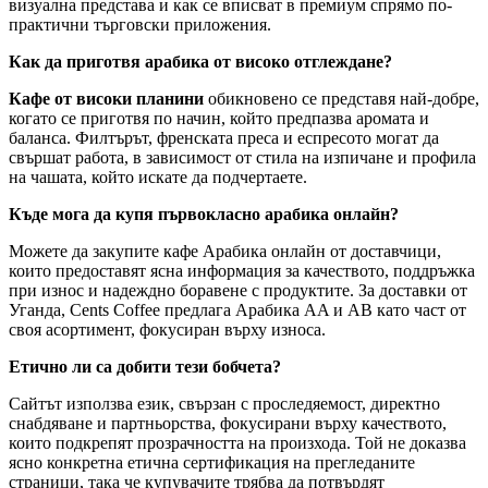
визуална представа и как се вписват в премиум спрямо по-
практични търговски приложения.
Как да приготвя арабика от високо отглеждане?
Кафе от високи планини
обикновено се представя най-добре,
когато се приготвя по начин, който предпазва аромата и
баланса. Филтърът, френската преса и еспресото могат да
свършат работа, в зависимост от стила на изпичане и профила
на чашата, който искате да подчертаете.
Къде мога да купя първокласно арабика онлайн?
Можете да закупите кафе Арабика онлайн от доставчици,
които предоставят ясна информация за качеството, поддръжка
при износ и надеждно боравене с продуктите. За доставки от
Уганда, Cents Coffee предлага Арабика AA и AB като част от
своя асортимент, фокусиран върху износа.
Етично ли са добити тези бобчета?
Сайтът използва език, свързан с проследяемост, директно
снабдяване и партньорства, фокусирани върху качеството,
които подкрепят прозрачността на произхода. Той не доказва
ясно конкретна етична сертификация на прегледаните
страници, така че купувачите трябва да потвърдят