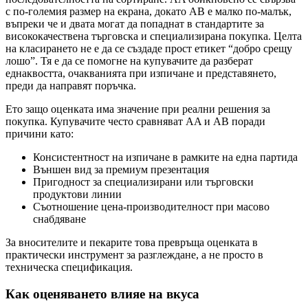
с по-големия размер на екрана, докато AB е малко по-малък,
въпреки че и двата могат да попаднат в стандартите за
висококачествена търговска и специализирана покупка. Целта
на класирането не е да се създаде прост етикет “добро срещу
лошо”. Тя е да се помогне на купувачите да разберат
еднаквостта, очакванията при изпичане и представянето,
преди да направят поръчка.
Ето защо оценката има значение при реални решения за
покупка. Купувачите често сравняват AA и AB поради
причини като:
Консистентност на изпичане в рамките на една партида
Външен вид за премиум презентация
Пригодност за специализирани или търговски
продуктови линии
Съотношение цена-производителност при масово
снабдяване
За вносителите и пекарите това превръща оценката в
практически инструмент за разглеждане, а не просто в
техническа спецификация.
Как оценяването влияе на вкуса