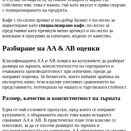
собствено име, това е важно, тъй като вкусът е пряко свързан
с позиционирането на продукта.
Кафе с по-силен аромат и по-добър баланс е по-лесно за
маркетиране като
специализирано кафе
, по-лесно за
представяне като премиум меню артикул и по-лесно за
вписване в програми за изпичане, водени от качество.
Разбиране на AA & AB оценки
Класификацията AA и AB помага на купувачите да разберат
размера на зърната, консистентността на сортирането и
очакваната производителност при изпичане, преди да
направят поръчка. За бизнесите, които набавят арабика на
експортно ниво, тези класове улесняват сравнението на
представянето, потенциала на чашата и търговската стойност.
Размер, качество и консистентност на зърната
Една от най-големите пропуски, пред които се изправят
купувачите, е объркването около това какво всъщност
означават AA и AB. В практически план тези класове се
използват, за да се посочи размерът на зърната и
последователността на сортиране. AA обикновено се свързва