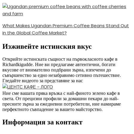
What Makes Ugandan Premium Coffee Beans Stand Out
in the Global Coffee Market?
Изживейте истинския вкус
Открийте истинската същност на първокласното кафе в
Richardkigudde. Ние ви предлагаме автентични, богати
вкусове от внимателно подбрани зърна, изпечени до
съвършенство за едно незабравимо сетивно пътешествие.
Гледайте видеото за представяне за нас
Ние сме вашата пряка връзка с най-финото зелено кафе в
света. От прецизни профили за домашни пекари до най-
пресните зърна за ежедневни потребители, ние намираме
перфектното съвпадение за вашето майсторство.
Информация за контакт