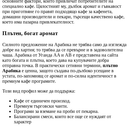
основните фактори, които привличат потребителите на
специално кафе. Цялостният му, дълбок аромат и гъвкавост
при приготвяне го правят подходящо кафе за кафенета,
домашни производители и пекари, търсещи качествено кафе,
което има пазарна привлекателност.
Плътен, богат аромат
Силното предложение на Арабика не трябва само да изглежда
добре на хартия; то трябва да се превърне и в задоволителна
чаша. Арабика от Уганда AA и AB е представена на сайта
като богата и плътна, което дава на купувачите добра
отправна точка. В практически сетивни термини,
плътно
Арабика
е ценна, защото създава по-дълбоко усещане в
устата, по-запомнящ се аромат и по-силна идентичност в
премиум кафе програмите.
Този вид профил може да поддържа:
Кафе от единичен произход.
Премиум търговски чанти.
Програми за вземане на проби от пекарна.
Балансирани смеси, които все още се нуждаят от
характер