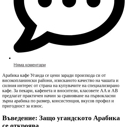
Няма коментари
Арабика кафе Уганда се цени заради произхода си от
високопланински райони, изисканото качество на чашата и
силния интерес от страна на купувачите на специализирано
кафе. За пекари, кафенета и вносители, класовете AA и AB
предлагат практичен начин за сравняване на първокласни
зърна арабика по размер, консистенция, вкусов профил и
пригодност за износ.
Въведение: Защо угандското Арабика
се откроява