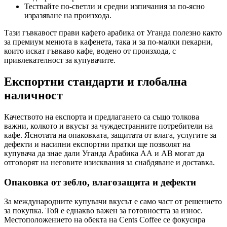
Тествайте по-светли и средни изпичания за по-ясно
изразяване на произхода.
Тази гъвкавост прави кафето арабика от Уганда полезно както
за премиум менюта в кафенета, така и за по-малки пекарни,
които искат гъвкаво кафе, водено от произхода, с
привлекателност за купувачите.
Експортни стандарти и глобална
наличност
Качеството на експорта и предлагането са също толкова
важни, колкото и вкусът за чуждестранните потребители на
кафе. Яснотата на опаковката, защитата от влага, услугите за
дефекти и насипни експортни пратки ще позволят на
купувача да знае дали Уганда Арабика АА и АВ могат да
отговорят на неговите изисквания за снабдяване и доставка.
Опаковка от зебло, влагозащита и дефекти
За международните купувачи вкусът е само част от решението
за покупка. Той е еднакво важен за готовността за износ.
Местоположението на обекта на Cents Coffee се фокусира