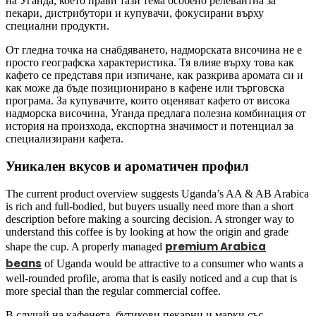
на Уганда, което прави тази тема особено релевантна за
пекари, дистрибутори и купувачи, фокусирани върху
специални продукти.
От гледна точка на снабдяването, надморската височина не е
просто географска характеристика. Тя влияе върху това как
кафето се представя при изпичане, как разкрива аромата си и
как може да бъде позиционирано в кафене или търговска
програма. За купувачите, които оценяват кафето от висока
надморска височина, Уганда предлага полезна комбинация от
история на произхода, експортна значимост и потенциал за
специализирани кафета.
Уникален вкусов и ароматичен профил
The current product overview suggests Uganda’s AA & AB Arabica
is rich and full-bodied, but buyers usually need more than a short
description before making a sourcing decision. A stronger way to
understand this coffee is by looking at how the origin and grade
premium Arabica
shape the cup. A properly managed
beans
of Uganda would be attractive to a consumer who wants a
well-rounded profile, aroma that is easily noticed and a cup that is
more special than the regular commercial coffee.
В случай на кафенета, бутикови пекарни и марки със