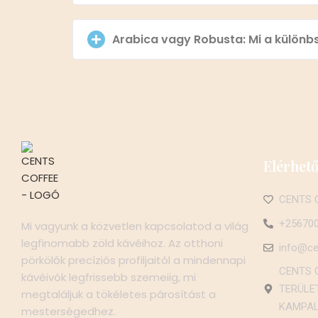
Arabica vagy Robusta: Mi a különb
Elérhet
CENTS C
+25670
Mi vagyunk a közvetlen kapcsolatod a világ
legfinomabb zöld kávéihoz. Az otthoni
info@ce
pörkölők precíziós profiljaitól a mindennapi
CENTS C
kávéivók legfrissebb szemeiig, mi
TERÜLET
megtaláljuk a tökéletes párosítást a
KAMPAL
mesterségedhez.