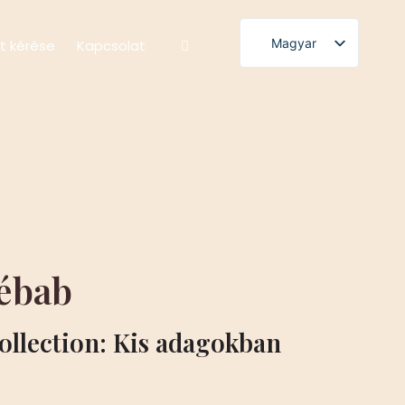
Magyar
at kérése
Kapcsolat
English
Polski
Română
Čeština
Slovenščina
Български
Српски језик
vébab
Français
العربية
ollection: Kis adagokban
Español