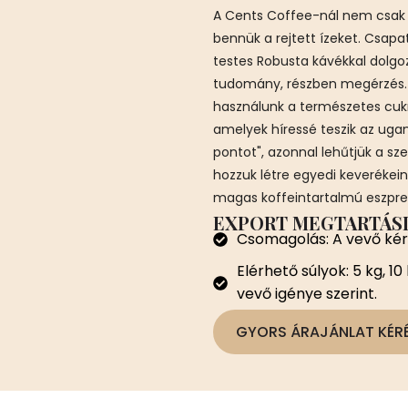
A Cents Coffee-nál nem csak 
bennük a rejtett ízeket. Csa
testes Robusta kávékkal dolgoz
tudomány, részben megérzés. 
használunk a természetes cuk
amelyek híressé teszik az ugan
pontot", azonnal lehűtjük a s
hozzuk létre egyedi keverékein
magas koffeintartalmú eszpr
EXPORT MEGTARTÁSI
Csomagolás: A vevő ké
Elérhető súlyok: 5 kg, 10
vevő igénye szerint.
GYORS ÁRAJÁNLAT KÉR