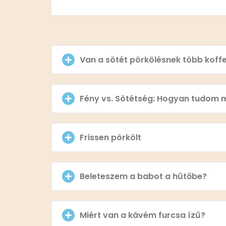
Van a sötét pörkölésnek több koffe
Fény vs. Sötétség: Hogyan tudom 
Frissen pörkölt
Beleteszem a babot a hűtőbe?
Miért van a kávém furcsa ízű?