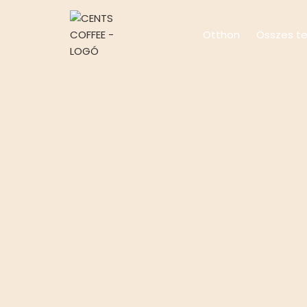
Otthon
Összes t