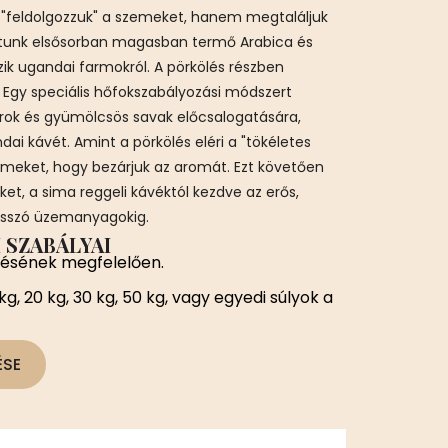
"feldolgozzuk" a szemeket, hanem megtaláljuk
patunk elsősorban magasban termő Arabica és
ik ugandai farmokról. A pörkölés részben
Egy speciális hőfokszabályozási módszert
rok és gyümölcsös savak előcsalogatására,
dai kávét. Amint a pörkölés eléri a "tökéletes
zemeket, hogy bezárjuk az aromát. Ezt követően
ket, a sima reggeli kávéktól kezdve az erős,
esszó üzemanyagokig.
 SZABÁLYAI
résének megfelelően.
 kg, 20 kg, 30 kg, 50 kg, vagy egyedi súlyok a
ÉSE