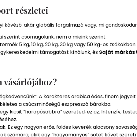
rt részletei
i kávézó, akár globális forgalmazó vagy, mi gondoskodun
i szerint csomagolunk, nem a mieink szerint.
ermék 5 kg, 10 kg, 20 kg, 30 kg vagy 50 kg-os zsákokban
agykereskedelmi támogatást kínálunk, és
Saját márkás
n vásárlójához?
égkedvencünk”. A karakteres arabica édes, finom jegyeit
Tökéletes a csúcsminőségű eszpresszó bárokba.
gy kicsit “harapósabbra” szereted, ez az. Intenzív, testes,
téséhez.
k. Ez egy nagyon erős, földes keverék alacsony savassá
azok számára, akik egy “hagyományos” sötét kávét szeret