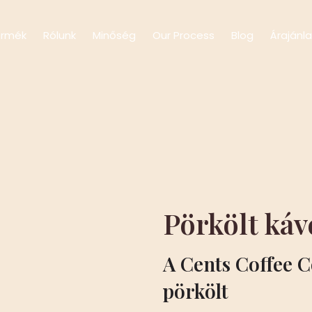
ermék
Rólunk
Minőség
Our Process
Blog
Árajánl
Pörkölt ká
A Cents Coffee C
pörkölt