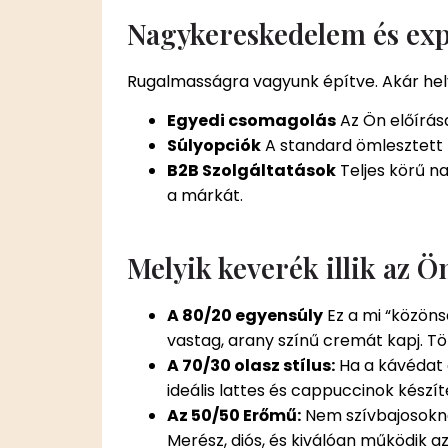
Nagykereskedelem és expo
Rugalmasságra vagyunk építve. Akár hely
Egyedi csomagolás
Az Ön előírása
Súlyopciók
A standard ömlesztett t
B2B Szolgáltatások
Teljes körű n
a márkát.
Melyik keverék illik az Ö
A 80/20 egyensúly
Ez a mi “közöns
vastag, arany színű cremát kapj. 
A 70/30 olasz stílus:
Ha a kávédat e
ideális lattes és cappuccinok készí
Az 50/50 Erőmű:
Nem szívbajosokna
Merész, diós, és kiválóan működik 