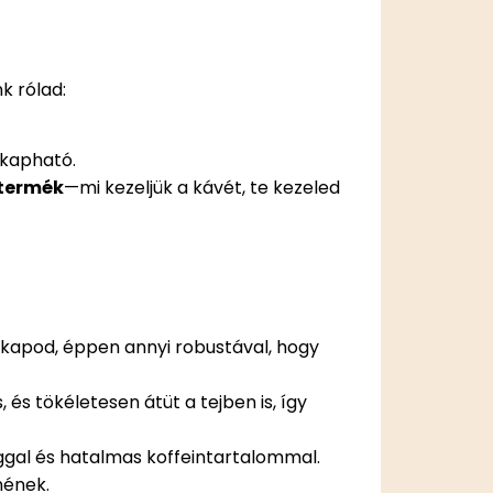
k rólad:
 kapható.
 termék
—mi kezeljük a kávét, te kezeled
 kapod, éppen annyi robustával, hogy
 és tökéletesen átüt a tejben is, így
ggal és hatalmas koffeintartalommal.
nének.