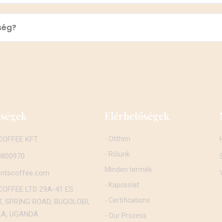
ség?
őségek
Elérhetőségek
OFFEE KFT.
- Otthon
- Rólunk
0800970
Minden termék
ntscoffee.com
- Kapcsolat
OFFEE LTD 29A-41 ES
- Certifications
, SPRING ROAD, BUGOLOBI,
A, UGANDA
- Our Process