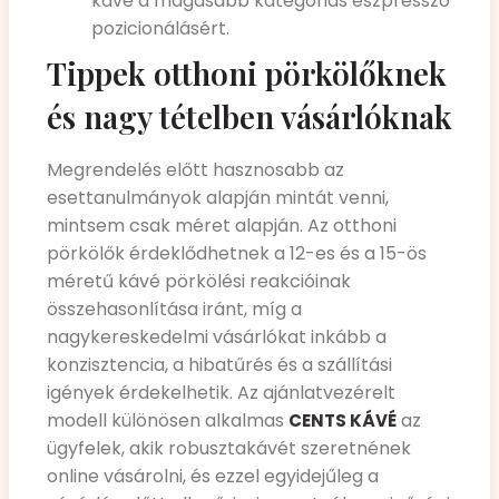
kávé a magasabb kategóriás eszpresszó
pozicionálásért.
Tippek otthoni pörkölőknek
és nagy tételben vásárlóknak
Megrendelés előtt hasznosabb az
esettanulmányok alapján mintát venni,
mintsem csak méret alapján. Az otthoni
pörkölők érdeklődhetnek a 12-es és a 15-ös
méretű kávé pörkölési reakcióinak
összehasonlítása iránt, míg a
nagykereskedelmi vásárlókat inkább a
konzisztencia, a hibatűrés és a szállítási
igények érdekelhetik. Az ajánlatvezérelt
modell különösen alkalmas
az
CENTS KÁVÉ
ügyfelek, akik robusztakávét szeretnének
online vásárolni, és ezzel egyidejűleg a