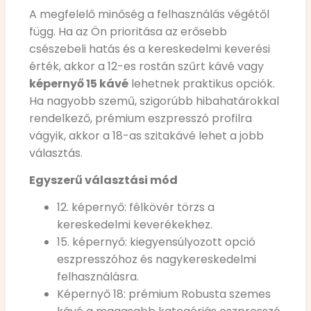
A megfelelő minőség a felhasználás végétől
függ. Ha az Ön prioritása az erősebb
csészebeli hatás és a kereskedelmi keverési
érték, akkor a 12-es rostán szűrt kávé vagy
képernyő 15 kávé
lehetnek praktikus opciók.
Ha nagyobb szemű, szigorúbb hibahatárokkal
rendelkező, prémium eszpresszó profilra
vágyik, akkor a 18-as szitakávé lehet a jobb
választás.
Egyszerű választási mód
12. képernyő: félkövér törzs a
kereskedelmi keverékekhez.
15. képernyő: kiegyensúlyozott opció
eszpresszóhoz és nagykereskedelmi
felhasználásra.
Képernyő 18: prémium Robusta szemes