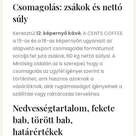
Csomagolás: zsákok és nettó
súly
Keresztül
12. képernyő kávé
, A CENTS COFFEE
a 15-ös és a 18-as képernyőn ugyanazt az
alapvető export csomagolási formátumot
sorolja fel: juta zsákok, 60 kg nettó súllyal. A
Minőség oldalán az is szerepel, hogy a
csomagolás az ügyfél igényei szerint is
történhet, ami hasznos azoknak a
vásárlóknak, akik rugalmasságot igényelnek a
szállítási vagy raktározási tervekhez.
Nedvességtartalom, fekete
bab, törött bab,
határértékek