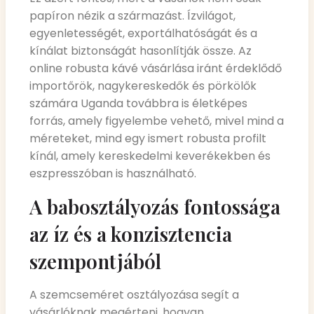
papíron nézik a származást. Ízvilágot,
egyenletességét, exportálhatóságát és a
kínálat biztonságát hasonlítják össze. Az
online robusta kávé vásárlása iránt érdeklődő
importőrök, nagykereskedők és pörkölők
számára Uganda továbbra is életképes
forrás, amely figyelembe vehető, mivel mind a
méreteket, mind egy ismert robusta profilt
kínál, amely kereskedelmi keverékekben és
eszpresszóban is használható.
A babosztályozás fontossága
az íz és a konzisztencia
szempontjából
A szemcseméret osztályozása segít a
vásárlóknak megérteni, hogyan