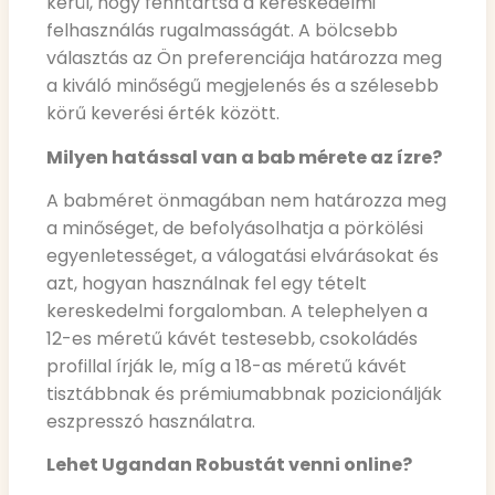
kerül, hogy fenntartsa a kereskedelmi
felhasználás rugalmasságát. A bölcsebb
választás az Ön preferenciája határozza meg
a kiváló minőségű megjelenés és a szélesebb
körű keverési érték között.
Milyen hatással van a bab mérete az ízre?
A babméret önmagában nem határozza meg
a minőséget, de befolyásolhatja a pörkölési
egyenletességet, a válogatási elvárásokat és
azt, hogyan használnak fel egy tételt
kereskedelmi forgalomban. A telephelyen a
12-es méretű kávét testesebb, csokoládés
profillal írják le, míg a 18-as méretű kávét
tisztábbnak és prémiumabbnak pozicionálják
eszpresszó használatra.
Lehet Ugandan Robustát venni online?