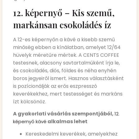
12. képernyő – Kis szemű,
markánsan csokoládés íz
A 12-es képernyőn a kávé a kisebb szemű
minőség ebben a kínálatban, amelyet 12/64
hüvelyk méretűre mértek. A CENTS COFFEE
testesnek, alacsony savtartalmúként írja le,
és csokoládés, diós, földes és néha enyhén
boros jegyeiről ismert. Hasznos választásként
is pozícionálják az erős eszpresszó
keverékekhez, mert testességet és markáns
ízt kölcsönöz.
A gyakorlati vásárlás szempontjából,
12.
alkalmas lehet
képernyő kávé
Kereskedelmi keverékek, amelyekhez