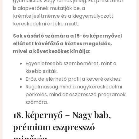
gyümölcsös vagy rumos jelleg. Eszpresszóhoz
is alapvetőnek mutatják be, a
krémteljesítménye és a kiegyensúlyozott
kereskedelmi értéke miatt.
Sok vásárló számára a 15-ös képernyővel
ellátott kávéfőző a köztes megoldás,
mivel a következőket kínálja:
Egyenletesebb szembeméret, mint a
kisebb sziták.
Erős, de elérhető profil a keverékekhez.
Rugalmasság mind a nagykereskedelmi
pörkölés, mind az eszpresszó programok
számára.
18. képernyő – Nagy bab,
prémium eszpresszó
minőség