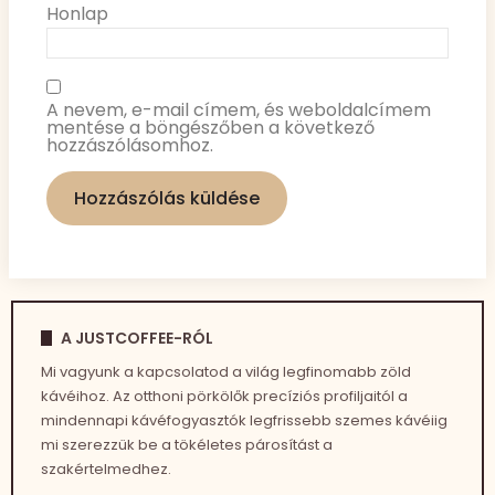
Honlap
A nevem, e-mail címem, és weboldalcímem
mentése a böngészőben a következő
hozzászólásomhoz.
A JUSTCOFFEE-RÓL
Mi vagyunk a kapcsolatod a világ legfinomabb zöld
kávéihoz. Az otthoni pörkölők precíziós profiljaitól a
mindennapi kávéfogyasztók legfrissebb szemes kávéiig
mi szerezzük be a tökéletes párosítást a
szakértelmedhez.