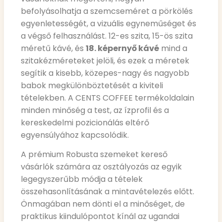
befolyásolhatja a szemcseméret a pörkölés
egyenletességét, a vizuális egyneműséget és
a végső felhasználást. 12-es szita, 15-ös szita
méretű kávé, és
18. képernyő kávé
mind a
szitakézméreteket jelöli, és ezek a méretek
segítik a kisebb, közepes-nagy és nagyobb
babok megkülönböztetését a kiviteli
tételekben. A CENTS COFFEE termékoldalain
minden minőség a test, az ízprofil és a
kereskedelmi pozicionálás eltérő
egyensúlyához kapcsolódik.
A prémium Robusta szemeket kereső
vásárlók számára az osztályozás az egyik
legegyszerűbb módja a tételek
összehasonlításának a mintavételezés előtt.
Önmagában nem dönti el a minőséget, de
praktikus kiindulópontot kínál az ugandai