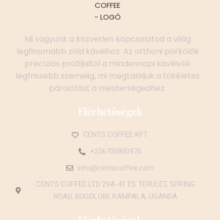
Mi vagyunk a közvetlen kapcsolatod a világ
legfinomabb zöld kávéihoz. Az otthoni pörkölők
precíziós profiljaitól a mindennapi kávéivók
legfrissebb szemeiig, mi megtaláljuk a tökéletes
párosítást a mesterségedhez.
Elérhetőségek
CENTS COFFEE KFT.
+256700800970
info@centscoffee.com
CENTS COFFEE LTD 29A-41 ES TERÜLET, SPRING
ROAD, BUGOLOBI, KAMPALA, UGANDA
Elérhetőségek