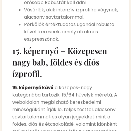
erősebb Robustát kell adni.
Vásárlók, akik intenzív ízprofilra vágynak,
alacsony savtartalommal.
Pörkölők értéktudatos ugandai robusta
kávét keresnek, amely alkalmas
eszpresszónak.
15. képernyő – Közepesen
nagy bab, földes és diós
ízprofil.
a közepes-nagy
15. képernyő kávé
kategóriába tartozik, 15/64 hüvelyk méretű. A
weboldalon megbízható kereskedelmi
minőségűként írják le, teljes testtel, alacsony
savtartalommal, és olyan jegyekkel, mint a
földes, diós és étcsokoládé, valamint időnként