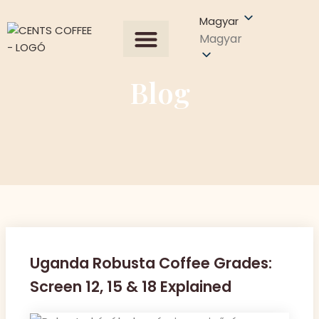
Magyar
Magyar
Összes termék
Our Process
Árajánlat kérése
Blog
Uganda Robusta Coffee Grades:
Screen 12, 15 & 18 Explained