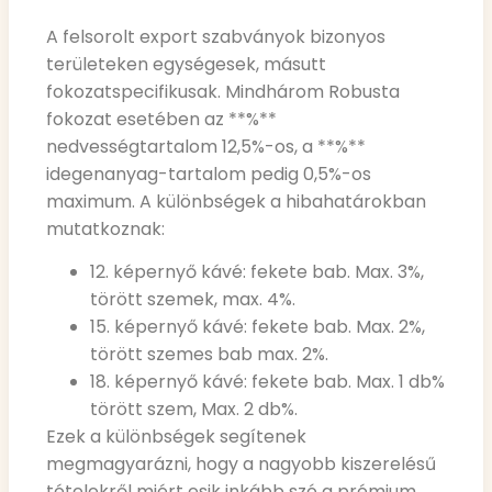
A felsorolt export szabványok bizonyos
területeken egységesek, másutt
fokozatspecifikusak. Mindhárom Robusta
fokozat esetében az **%**
nedvességtartalom 12,5%-os, a **%**
idegenanyag-tartalom pedig 0,5%-os
maximum. A különbségek a hibahatárokban
mutatkoznak:
12. képernyő kávé: fekete bab. Max. 3%,
törött szemek, max. 4%.
15. képernyő kávé: fekete bab. Max. 2%,
törött szemes bab max. 2%.
18. képernyő kávé: fekete bab. Max. 1 db%
törött szem, Max. 2 db%.
Ezek a különbségek segítenek
megmagyarázni, hogy a nagyobb kiszerelésű
tételekről miért esik inkább szó a prémium