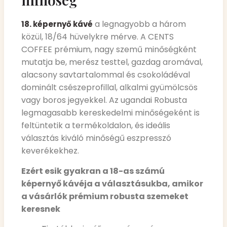
a legnagyobb a három
18. képernyő kávé
közül, 18/64 hüvelykre mérve. A CENTS
COFFEE prémium, nagy szemű minőségként
mutatja be, merész testtel, gazdag aromával,
alacsony savtartalommal és csokoládéval
dominált csészeprofillal, alkalmi gyümölcsös
vagy boros jegyekkel. Az ugandai Robusta
legmagasabb kereskedelmi minőségeként is
feltüntetik a termékoldalon, és ideális
választás kiváló minőségű eszpresszó
keverékekhez.
Ezért esik gyakran a 18-as számú
képernyő kávéja a választásukba, amikor
a vásárlók prémium robusta szemeket
keresnek