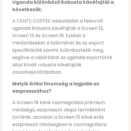
Uganda különböző Robusta kávéfajtái a
következők:
A CENTS COFFEE weboldalán a felsorolt
ugandai Robusta kávéfajták a Screen 12,
Screen 15 és Screen 18. Ezeket a
minősítéseket a babméret és az export
specifikációk szerint különböztetik meg,
segítve a vásárlókat az ugandai exportőrök
által kínált robusta kávéfajták
összehasonlításában.
Melyik őrlési finomság a legjobb az
eszpresszóhoz?
A Screen 18 kávé csomagolása prémium
minőségű, eszpresszó alapú termékként
történik, azonban a Screen 15 kávé erős
eszpresszó minőségben is csomagolásra