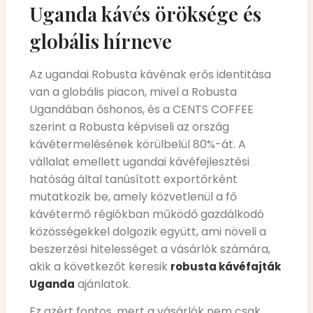
Uganda kávés öröksége és
globális hírneve
Az ugandai Robusta kávénak erős identitása
van a globális piacon, mivel a Robusta
Ugandában őshonos, és a CENTS COFFEE
szerint a Robusta képviseli az ország
kávétermelésének körülbelül 80%-át. A
vállalat emellett ugandai kávéfejlesztési
hatóság által tanúsított exportőrként
mutatkozik be, amely közvetlenül a fő
kávétermő régiókban működő gazdálkodó
közösségekkel dolgozik együtt, ami növeli a
beszerzési hitelességet a vásárlók számára,
akik a következőt keresik
robusta kávéfajták
ajánlatok.
Uganda
Ez azért fontos, mert a vásárlók nem csak