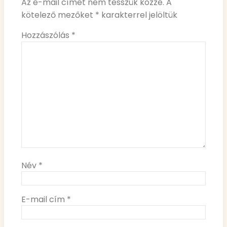
Az e-mail címet nem tesszük közzé.
A
kötelező mezőket
*
karakterrel jelöltük
Hozzászólás
*
Név
*
E-mail cím
*